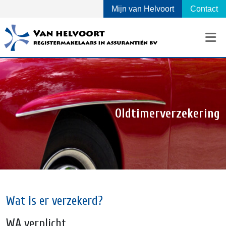
Mijn van Helvoort
Contact
Oldtimerverzekering
Wat is er verzekerd?
WA verplicht